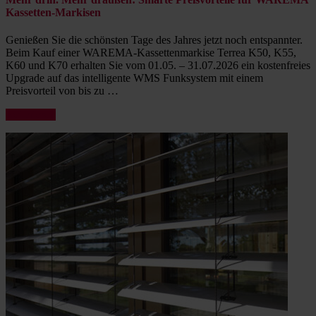
Kassetten-Markisen
Genießen Sie die schönsten Tage des Jahres jetzt noch entspannter.
Beim Kauf einer WAREMA-Kassettenmarkise Terrea K50, K55,
K60 und K70 erhalten Sie vom 01.05. – 31.07.2026 ein kostenfreies
Upgrade auf das intelligente WMS Funksystem mit einem
Preisvorteil von bis zu …
„Mehr
weiterlesen
drin.
Mehr
draußen:
Smarte
Preisvorteile
für
WAREMA
Kassetten-
Markisen“