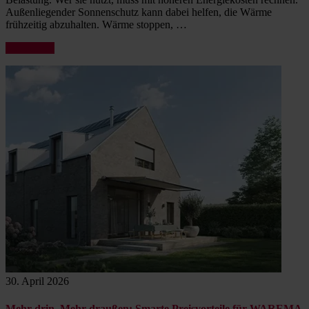
Außenliegender Sonnenschutz kann dabei helfen, die Wärme
frühzeitig abzuhalten. Wärme stoppen, …
„Angenehm
weiterlesen
kühl:
Außenliegender
Sonnenschutz
gegen
die
Sommerhitze“
30. April 2026
Mehr drin. Mehr draußen: Smarte Preisvorteile für WAREMA