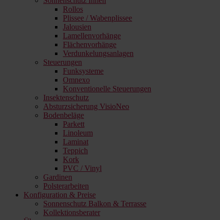
Sonnenschutz Innen
Rollos
Plissee / Wabenplissee
Jalousien
Lamellenvorhänge
Flächenvorhänge
Verdunkelungsanlagen
Steuerungen
Funksysteme
Omnexo
Konventionelle Steuerungen
Insektenschutz
Absturzsicherung VisioNeo
Bodenbeläge
Parkett
Linoleum
Laminat
Teppich
Kork
PVC / Vinyl
Gardinen
Polsterarbeiten
Konfiguration & Preise
Sonnenschutz Balkon & Terrasse
Kollektionsberater