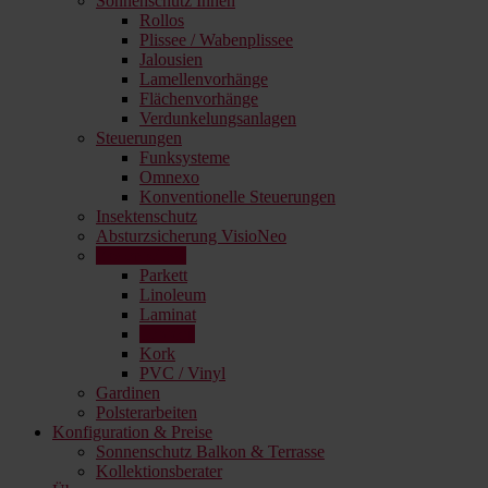
Sonnenschutz Innen
Rollos
Plissee / Wabenplissee
Jalousien
Lamellenvorhänge
Flächenvorhänge
Verdunkelungsanlagen
Steuerungen
Funksysteme
Omnexo
Konventionelle Steuerungen
Insektenschutz
Absturzsicherung VisioNeo
Bodenbeläge
Parkett
Linoleum
Laminat
Teppich
Kork
PVC / Vinyl
Gardinen
Polsterarbeiten
Konfiguration & Preise
Sonnenschutz Balkon & Terrasse
Kollektionsberater