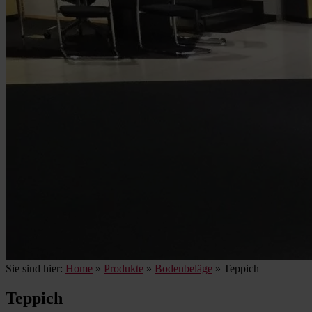
Sie sind hier:
Home
»
Produkte
»
Bodenbeläge
»
Teppich
Teppich