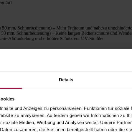
Komfort
 50 mm, Schnurbedienung) – Mehr Freiraum und nahezu ungehinderter
 50 mm, Schnurbedienung) – Keine langen Bedienschnüre und Wendes
erte Abdunkelung und erhöhter Schutz vor UV-Strahlen
 mm, 50 mm
Details
ab, Kette, Stab mit versteckter Schnur, Kurbel, Elektroantrieb
t Seil
ster, Türen, Bildschirmarbeitsplätze
Cookies
en sowie über Klemmträger
nhalte und Anzeigen zu personalisieren, Funktionen für soziale
Website zu analysieren. Außerdem geben wir Informationen zu I
r soziale Medien, Werbung und Analysen weiter. Unsere Partner
l wie Ihr Zuhause. Die Lamellen sind in mehreren Breiten (16, 25, 50 m
 Daten zusammen, die Sie ihnen bereitgestellt haben oder die s