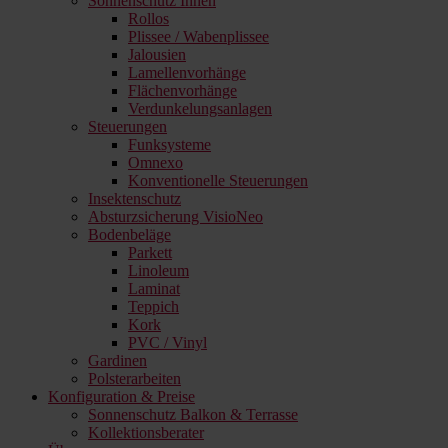
Sonnenschutz Innen
Rollos
Plissee / Wabenplissee
Jalousien
Lamellenvorhänge
Flächenvorhänge
Verdunkelungsanlagen
Steuerungen
Funksysteme
Omnexo
Konventionelle Steuerungen
Insektenschutz
Absturzsicherung VisioNeo
Bodenbeläge
Parkett
Linoleum
Laminat
Teppich
Kork
PVC / Vinyl
Gardinen
Polsterarbeiten
Konfiguration & Preise
Sonnenschutz Balkon & Terrasse
Kollektionsberater