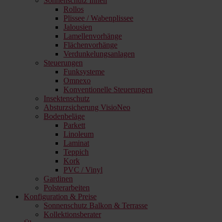
Sonnenschutz Innen
Rollos
Plissee / Wabenplissee
Jalousien
Lamellenvorhänge
Flächenvorhänge
Verdunkelungsanlagen
Steuerungen
Funksysteme
Omnexo
Konventionelle Steuerungen
Insektenschutz
Absturzsicherung VisioNeo
Bodenbeläge
Parkett
Linoleum
Laminat
Teppich
Kork
PVC / Vinyl
Gardinen
Polsterarbeiten
Konfiguration & Preise
Sonnenschutz Balkon & Terrasse
Kollektionsberater