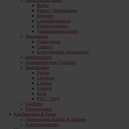
Sonnenschutz Innen
Rollos
Plissee / Wabenplissee
Jalousien
Lamellenvorhänge
Flächenvorhänge
Verdunkelungsanlagen
Steuerungen
Funksysteme
Omnexo
Konventionelle Steuerungen
Insektenschutz
Absturzsicherung VisioNeo
Bodenbeläge
Parkett
Linoleum
Laminat
Teppich
Kork
PVC / Vinyl
Gardinen
Polsterarbeiten
Konfiguration & Preise
Sonnenschutz Balkon & Terrasse
Kollektionsberater