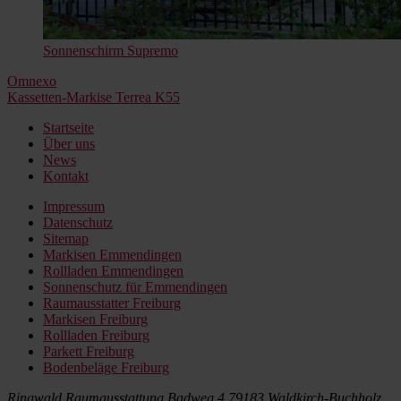
Sonnenschirm Supremo
Beitragsnavigation
Omnexo
Kassetten-Markise Terrea K55
Startseite
Über uns
News
Kontakt
Impressum
Datenschutz
Sitemap
Markisen Emmendingen
Rollladen Emmendingen
Sonnenschutz für Emmendingen
Raumausstatter Freiburg
Markisen Freiburg
Rollladen Freiburg
Parkett Freiburg
Bodenbeläge Freiburg
Ringwald Raumausstattung
Badweg 4
79183 Waldkirch-Buchholz