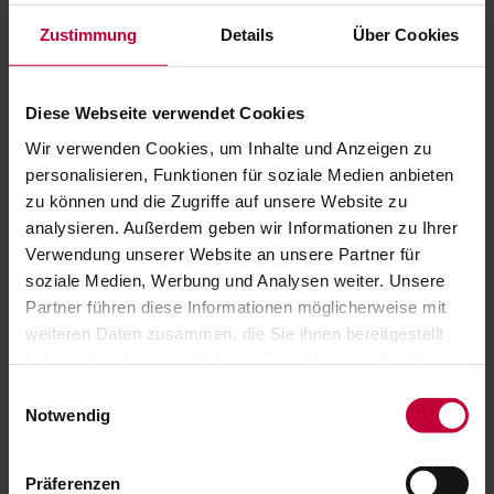
Über uns
Kontakt
Zustimmung
Details
Über Cookies
Unser Team
Karriere
Anfahrt
Ausstellung
Diese Webseite verwendet Cookies
Handwerkskooperation Cofactum
News
Wir verwenden Cookies, um Inhalte und Anzeigen zu
Referenzen
personalisieren, Funktionen für soziale Medien anbieten
Angebote
zu können und die Zugriffe auf unsere Website zu
Ihr Projekt
Architekt / Planer
analysieren. Außerdem geben wir Informationen zu Ihrer
Bauherren / Modernisierer
Verwendung unserer Website an unsere Partner für
soziale Medien, Werbung und Analysen weiter. Unsere
Rollladen-Profile
Partner führen diese Informationen möglicherweise mit
weiteren Daten zusammen, die Sie ihnen bereitgestellt
haben oder die sie im Rahmen Ihrer Nutzung der Dienste
gesammelt haben.
Einwilligungsauswahl
Notwendig
Präferenzen