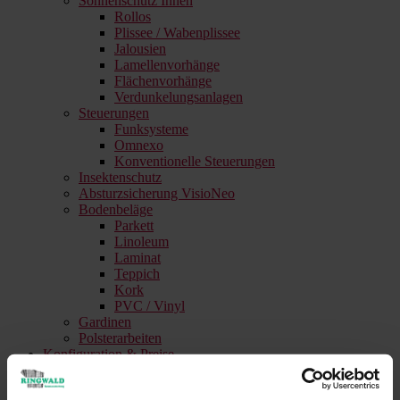
Sonnenschutz Innen
Rollos
Plissee / Wabenplissee
Jalousien
Lamellenvorhänge
Flächenvorhänge
Verdunkelungsanlagen
Steuerungen
Funksysteme
Omnexo
Konventionelle Steuerungen
Insektenschutz
Absturzsicherung VisioNeo
Bodenbeläge
Parkett
Linoleum
Laminat
Teppich
Kork
PVC / Vinyl
Gardinen
Polsterarbeiten
Konfiguration & Preise
Sonnenschutz Balkon & Terrasse
Kollektionsberater