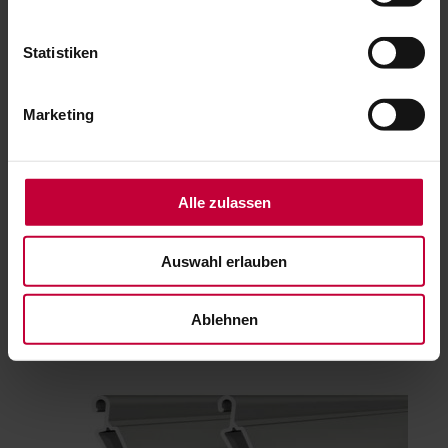
Statistiken
Marketing
Rollladenpanzer aus Aluminium
Alle zulassen
Extrem widerstandsfähig und langlebig – für mittlere und
große Fenster
Auswahl erlauben
Profilhöhen: 37, 44, 53 und 56 mm
Doppelwandig, ausgeschäumt
A 37, 44, 53 auch in glatter Ausführung möglich für eine
cleanes Fassadenbild (passt optisch perfekt zur Zetra Lamelle
Ablehnen
für Außenjalousien)