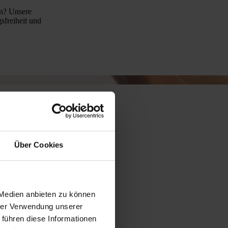
en? Unsere
sfreiheit und
können Sie mit
Über Cookies
nden. Die große
imalen
 Medien anbieten zu können
hrer Verwendung unserer
 führen diese Informationen