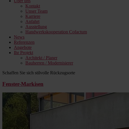
Über uns
Kontakt
Unser Team
Karriere
Anfahrt
Ausstellung
Handwerkskooperation Cofactum
News
Referenzen
Angebote
Ihr Projekt
Architekt / Planer
Bauherren / Modernisierer
Schaffen Sie sich stilvolle Rückzugsorte
Fenster-Markisen