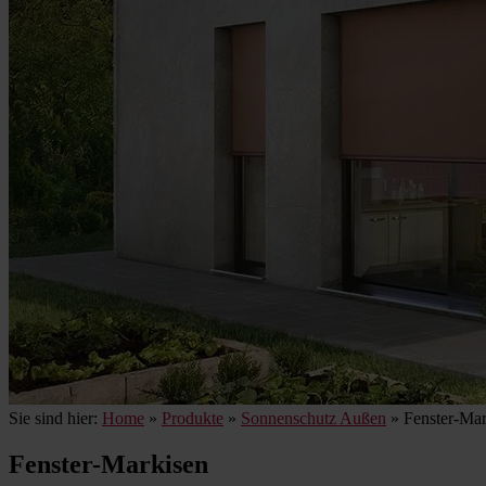
Sie sind hier:
Home
»
Produkte
»
Sonnenschutz Außen
»
Fenster-Mar
Fenster-Markisen