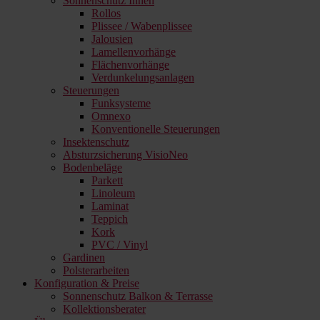
Sonnenschutz Innen
Rollos
Plissee / Wabenplissee
Jalousien
Lamellenvorhänge
Flächenvorhänge
Verdunkelungsanlagen
Steuerungen
Funksysteme
Omnexo
Konventionelle Steuerungen
Insektenschutz
Absturzsicherung VisioNeo
Bodenbeläge
Parkett
Linoleum
Laminat
Teppich
Kork
PVC / Vinyl
Gardinen
Polsterarbeiten
Konfiguration & Preise
Sonnenschutz Balkon & Terrasse
Kollektionsberater