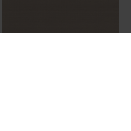
Soltis 92
Trägergewebe aus hochreißfestem Polyester mit PVC-
Beschichtung
Schmutzabweisend
Reißfest
UV-beständig