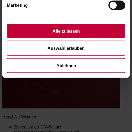
Schmutz- und wasserabweisend
Marketing
Besonders reißfest
luftdurchlässig
Alle zulassen
Auswahl erlauben
Ablehnen
Acryl All Weather
Zuverlässiger UV-Schutz