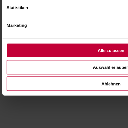
Impressum
Statistiken
Datenschutz
Sitemap
Markisen Emmendingen
Rollladen Emmendingen
Marketing
Sonnenschutz für Emmendingen
Raumausstatter Freiburg
Markisen Freiburg
Rollladen Freiburg
Alle zulassen
Parkett Freiburg
Bodenbeläge Freiburg
Ringwald Raumausstattung
Badweg 4
79183 Waldkirch-Buchholz
Auswahl erlaube
Ablehnen