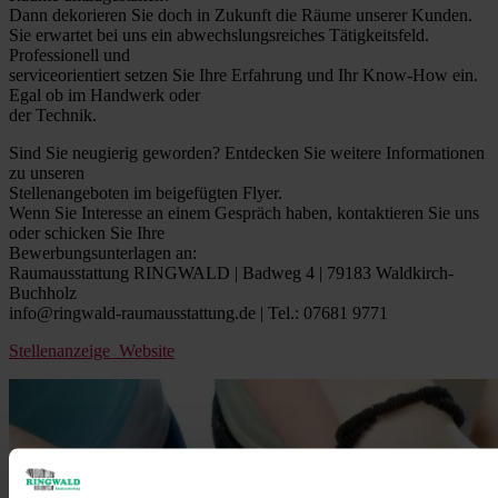
Dann dekorieren Sie doch in Zukunft die Räume unserer Kunden.
Sie erwartet bei uns ein abwechslungsreiches Tätigkeitsfeld.
Professionell und
serviceorientiert setzen Sie Ihre Erfahrung und Ihr Know-How ein.
Egal ob im Handwerk oder
der Technik.
Sind Sie neugierig geworden? Entdecken Sie weitere Informationen
zu unseren
Stellenangeboten im beigefügten Flyer.
Wenn Sie Interesse an einem Gespräch haben, kontaktieren Sie uns
oder schicken Sie Ihre
Bewerbungsunterlagen an:
Raumausstattung RINGWALD | Badweg 4 | 79183 Waldkirch-
Buchholz
info@ringwald-raumausstattung.de | Tel.: 07681 9771
Stellenanzeige_Website