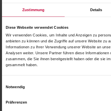
Zustimmung
Details
Diese Webseite verwendet Cookies
Wir verwenden Cookies, um Inhalte und Anzeigen zu personal
anbieten zu können und die Zugriffe auf unsere Website zu 
Informationen zu Ihrer Verwendung unserer Website an unse
Analysen weiter. Unsere Partner führen diese Informationen
zusammen, die Sie ihnen bereitgestellt haben oder die sie 
gesammelt haben.
Beitragsnavigation
Vorheriger
Durchsicht und Sichtschutz perfekt vereint
Beitrag
Nächster
In 5 Minuten zum Angebot – ganz einfach mit dem Digitalen
Einwilligungsauswahl
Beitrag
Kaufberater
Notwendig
Startseite
Über uns
News
Präferenzen
Kontakt