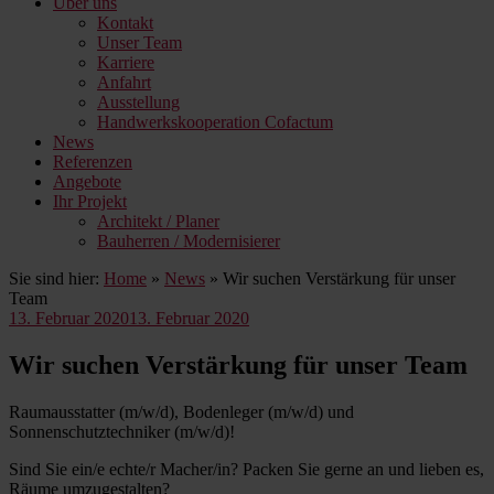
Über uns
Kontakt
Unser Team
Karriere
Anfahrt
Ausstellung
Handwerkskooperation Cofactum
News
Referenzen
Angebote
Ihr Projekt
Architekt / Planer
Bauherren / Modernisierer
Sie sind hier:
Home
»
News
»
Wir suchen Verstärkung für unser
Team
Veröffentlicht
13. Februar 2020
13. Februar 2020
am
Wir suchen Verstärkung für unser Team
Raumausstatter (m/w/d), Bodenleger (m/w/d) und
Sonnenschutztechniker (m/w/d)!
Sind Sie ein/e echte/r Macher/in? Packen Sie gerne an und lieben es,
Räume umzugestalten?