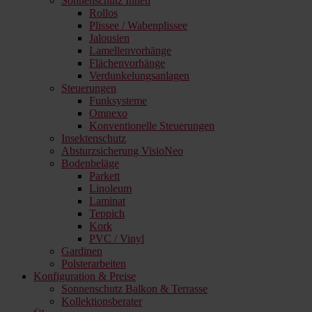
Sonnenschutz Innen
Rollos
Plissee / Wabenplissee
Jalousien
Lamellenvorhänge
Flächenvorhänge
Verdunkelungsanlagen
Steuerungen
Funksysteme
Omnexo
Konventionelle Steuerungen
Insektenschutz
Absturzsicherung VisioNeo
Bodenbeläge
Parkett
Linoleum
Laminat
Teppich
Kork
PVC / Vinyl
Gardinen
Polsterarbeiten
Konfiguration & Preise
Sonnenschutz Balkon & Terrasse
Kollektionsberater