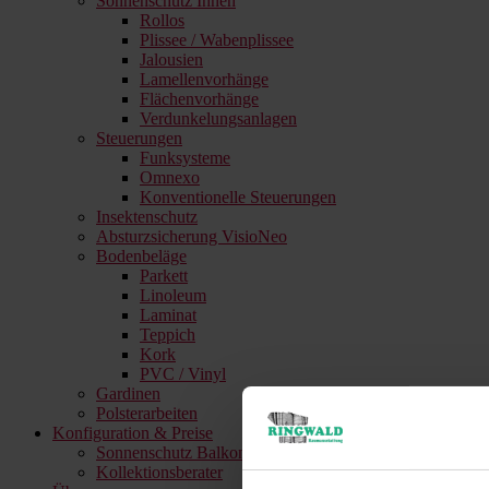
Sonnenschutz Innen
Rollos
Plissee / Wabenplissee
Jalousien
Lamellenvorhänge
Flächenvorhänge
Verdunkelungsanlagen
Steuerungen
Funksysteme
Omnexo
Konventionelle Steuerungen
Insektenschutz
Absturzsicherung VisioNeo
Bodenbeläge
Parkett
Linoleum
Laminat
Teppich
Kork
PVC / Vinyl
Gardinen
Polsterarbeiten
Konfiguration & Preise
Sonnenschutz Balkon & Terrasse
Kollektionsberater