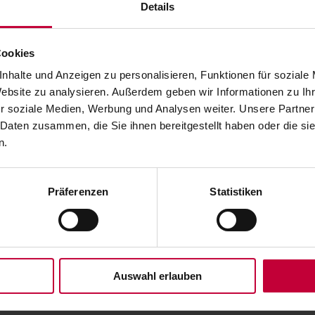
Details
Cookies
nhalte und Anzeigen zu personalisieren, Funktionen für soziale
Website zu analysieren. Außerdem geben wir Informationen zu I
r soziale Medien, Werbung und Analysen weiter. Unsere Partner
 Daten zusammen, die Sie ihnen bereitgestellt haben oder die s
n.
 WAREMA Podcast inspirieren
Präferenzen
Statistiken
EMA Podcast inspirieren
errasse oder Balkon gewinnen als Freiraum an Bedeutung. Wer seine F
ne eigene kleine Urlaubsoase unter freiem Himmel? Auf vielen Balkon
 nun im ersten WAREMA Podcast, wie der Spätsommer Zuhause zum 
Auswahl erlauben