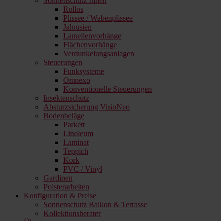
Sonnenschutz Innen
Rollos
Plissee / Wabenplissee
Jalousien
Lamellenvorhänge
Flächenvorhänge
Verdunkelungsanlagen
Steuerungen
Funksysteme
Omnexo
Konventionelle Steuerungen
Insektenschutz
Absturzsicherung VisioNeo
Bodenbeläge
Parkett
Linoleum
Laminat
Teppich
Kork
PVC / Vinyl
Gardinen
Polsterarbeiten
Konfiguration & Preise
Sonnenschutz Balkon & Terrasse
Kollektionsberater