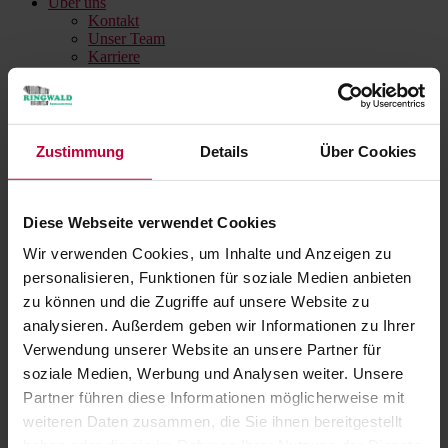
Über uns
Kontakt
Unser Team
Karriere
Anfahrt
Ausstellung
Handwerkskooperation Cofactum
News
Referenzen
Zustimmung
Details
Über Cookies
Angebote
Ihr Projekt
Architekt / Planer
Bauherren / Modernisierer
Diese Webseite verwendet Cookies
Sie sind hier:
Home
»
2025
»
Juli
Wir verwenden Cookies, um Inhalte und Anzeigen zu
personalisieren, Funktionen für soziale Medien anbieten
Monat:
Juli 2025
zu können und die Zugriffe auf unsere Website zu
analysieren. Außerdem geben wir Informationen zu Ihrer
Verwendung unserer Website an unsere Partner für
soziale Medien, Werbung und Analysen weiter. Unsere
Partner führen diese Informationen möglicherweise mit
weiteren Daten zusammen, die Sie ihnen bereitgestellt
haben oder die sie im Rahmen Ihrer Nutzung der Dienste